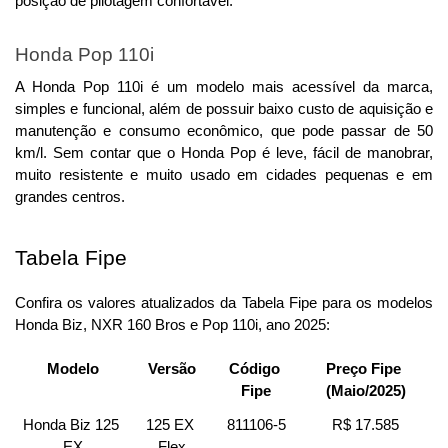
posição de pilotagem confortável.
Honda Pop 110i
A Honda Pop 110i é um modelo mais acessível da marca, 
simples e funcional, além de possuir baixo custo de aquisição e 
manutenção e consumo econômico, que pode passar de 50 
km/l. 
Sem contar que o Honda Pop é leve, fácil de manobrar,
muito resistente e muito usado em cidades pequenas e em
grandes centros.
Tabela Fipe
Confira os valores atualizados da Tabela Fipe para os modelos 
Honda Biz, NXR 160 Bros e Pop 110i, ano 2025:
Modelo
Versão
Código 
Preço Fipe 
Fipe
(Maio/2025)
Honda Biz 125 
125 EX 
811106-5
R$ 17.585
EX
Flex