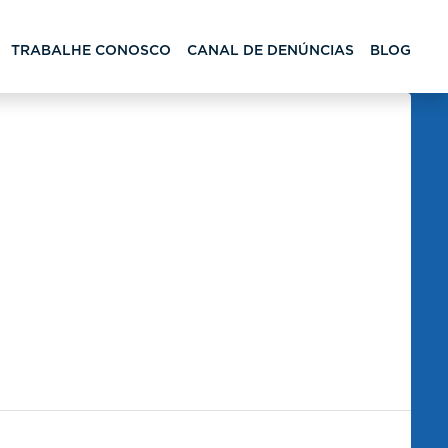
TRABALHE CONOSCO
CANAL DE DENÚNCIAS
BLOG
s tipos de veículos eletrificados
pos de Veículos Eletrificados?
/2025