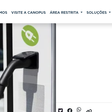
MOS
VISITE A CANOPUS
ÁREA RESTRITA
SOLUÇÕES
Conheça os principai
Quais São os Principais Ti
Data da postagem: 15/07