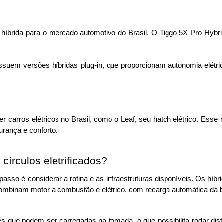
íbrida para o mercado automotivo do Brasil. 
O Tiggo 5X Pro Hybri
uem versões híbridas plug-in, que proporcionam autonomia elétrica
 carros elétricos no Brasil, como o Leaf, seu hatch elétrico. 
Esse m
urança e conforto.
círculos eletrificados?
 passo é considerar a rotina e as infraestruturas disponíveis. 
Os híbr
combinam motor a combustão e elétrico, com recarga automática da b
es que podem ser carregadas na tomada, o que possibilita rodar di