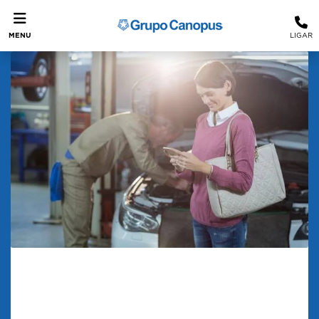
MENU
LIGAR
Prepare o veículo: checklist de
manutenção para longas jornadas
Prepare Seu Carro para Viagens Longas Com