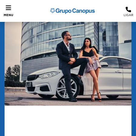
MENU
LIGAR
Carros de luxo: experiências
exclusivas
Carros de Luxo e as Experiências Que Vão Além